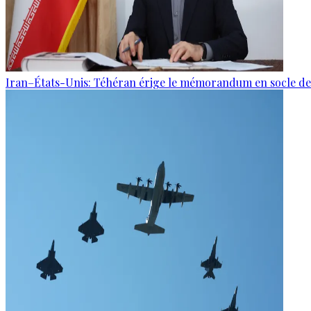
Iran–États-Unis: Téhéran érige le mémorandum en socle de 