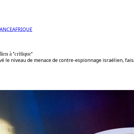
RANCE
AFRIQUE
en à "critique"
é le niveau de menace de contre-espionnage israélien, faisa