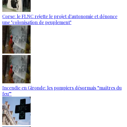
Corse: le FLNC rejette le projet d'autonomie et dénonce
une "colonisation de peuplement"
Incendie en Gironde: les pompiers désormais “maîtres du
feu”