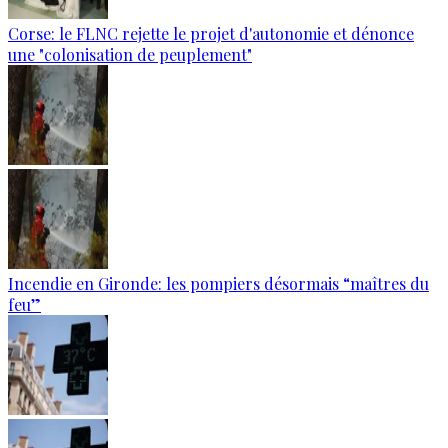
Corse: le FLNC rejette le projet d'autonomie et dénonce
une "colonisation de peuplement"
Incendie en Gironde: les pompiers désormais “maîtres du
feu”