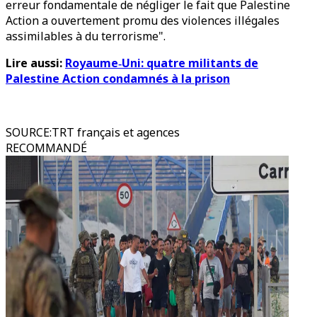
erreur fondamentale de négliger le fait que Palestine
Action a ouvertement promu des violences illégales
assimilables à du terrorisme".
Lire aussi:
Royaume‑Uni: quatre militants de
Palestine Action condamnés à la prison
SOURCE
:
TRT français et agences
RECOMMANDÉ