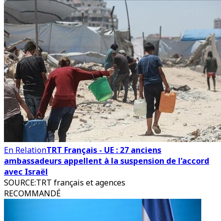
En Relation
TRT Français - UE : 27 anciens
ambassadeurs appellent à la suspension de l'accord
avec Israël
SOURCE
:
TRT français et agences
RECOMMANDÉ