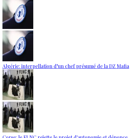
Algérie: interpellation d’un chef présumé de la DZ Mafia
Corse: le FLNC rejette le projet d'autonomie et dénonce