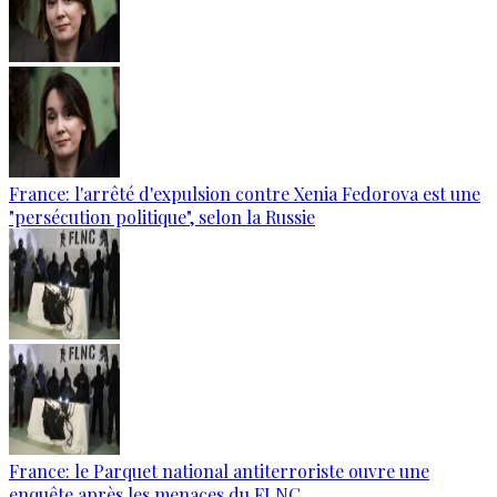
France: l'arrêté d'expulsion contre Xenia Fedorova est une
"persécution politique", selon la Russie
France: le Parquet national antiterroriste ouvre une
enquête après les menaces du FLNC