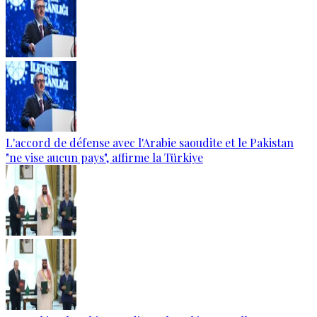
L'accord de défense avec l'Arabie saoudite et le Pakistan
"ne vise aucun pays", affirme la Türkiye