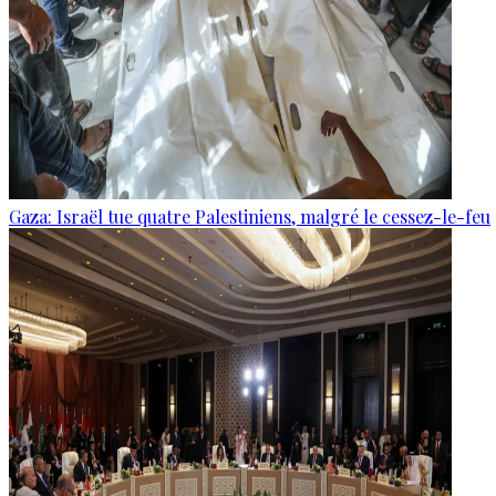
Gaza: Israël tue quatre Palestiniens, malgré le cessez-le-feu