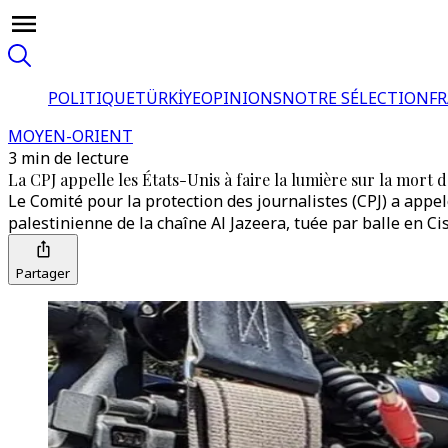
POLITIQUE
TÜRKİYE
OPINIONS
NOTRE SÉLECTION
F
MOYEN-ORIENT
3 min de lecture
La CPJ appelle les États-Unis à faire la lumière sur la mort 
Le Comité pour la protection des journalistes (CPJ) a appe
palestinienne de la chaîne Al Jazeera, tuée par balle en C
Partager