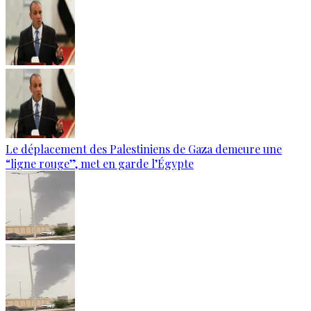
Le déplacement des Palestiniens de Gaza demeure une
“ligne rouge”, met en garde l’Égypte