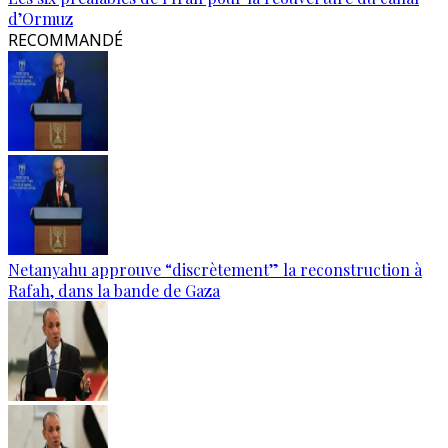
d’Ormuz
RECOMMANDÉ
Netanyahu approuve “discrètement” la reconstruction à
Rafah, dans la bande de Gaza