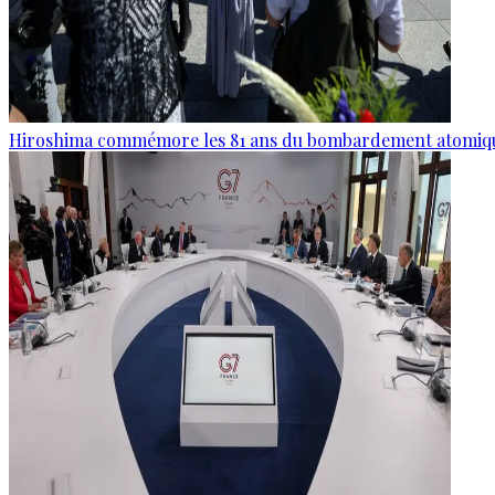
Hiroshima commémore les 81 ans du bombardement atomiq