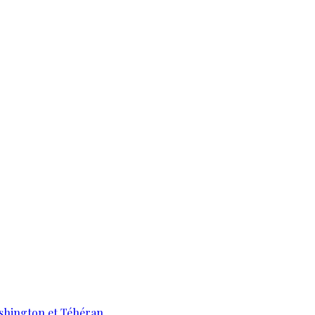
ashington et Téhéran