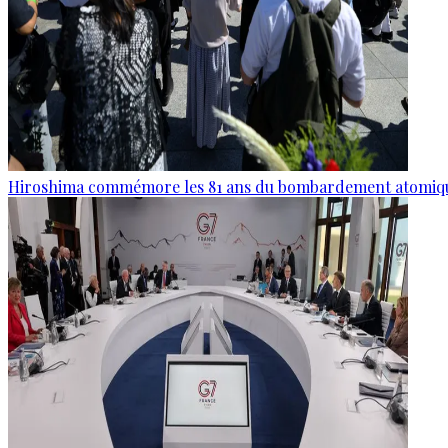
Hiroshima commémore les 81 ans du bombardement atomiq