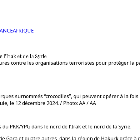
RANCE
AFRIQUE
 l’Irak et de la Syrie
s contre les organisations terroristes pour protéger la pat
ques surnommés “crocodiles”, qui peuvent opérer à la fois s
uie, le 12 décembre 2024. / Photo: AA / AA
 du PKK/YPG dans le nord de l’Irak et le nord de la Syrie.
 de Gara et quatre autres, dans la région de Hakurk grâce à