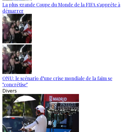
La plus grande Coupe du Monde de la FIFA s'apprête à
démarrer
ONU: le scénario d’une crise mondiale de la faim se
"concrétise"
Divers