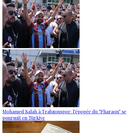
Mohamed Salah à Trabzonspor: l'épopée du "Pharaon" se
poursuit en Türkiye