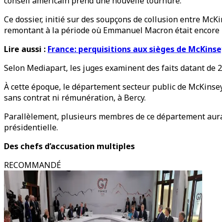
conseil américain prend une nouvelle tournure.
Ce dossier, initié sur des soupçons de collusion entre McKi
remontant à la période où Emmanuel Macron était encore m
Lire aussi :
France: perquisitions aux sièges de McKinse
Selon Mediapart, les juges examinent des faits datant de 
À cette époque, le département secteur public de McKinsey 
sans contrat ni rémunération, à Bercy.
Parallèlement, plusieurs membres de ce département aura
présidentielle.
Des chefs d’accusation multiples
RECOMMANDÉ