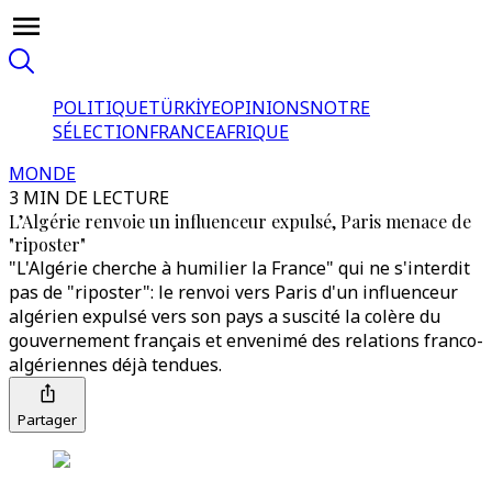
POLITIQUE
TÜRKİYE
OPINIONS
NOTRE
SÉLECTION
FRANCE
AFRIQUE
MONDE
3 MIN DE LECTURE
L’Algérie renvoie un influenceur expulsé, Paris menace de
"riposter"
"L'Algérie cherche à humilier la France" qui ne s'interdit
pas de "riposter": le renvoi vers Paris d'un influenceur
algérien expulsé vers son pays a suscité la colère du
gouvernement français et envenimé des relations franco-
algériennes déjà tendues.
Partager