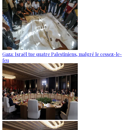
Gaza: Israël tue quatre Palestiniens, malgré le cessez-le-
feu