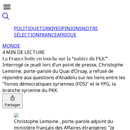
POLITIQUE
TÜRKİYE
OPINIONS
NOTRE
SÉLECTION
FRANCE
AFRIQUE
MONDE
4 MIN DE LECTURE
La France botte en touche sur la “nature du PKK”
Interrogé ce jeudi lors d’un point de presse, Christophe
Lemoine, porte-parole du Quai d’Orsay, a refusé de
répondre aux questions d'Anadolu sur les liens entre les
"Forces démocratiques syriennes (FDS)" et le YPG, la
branche syrienne du PKK.
Partager
Christophe Lemoine , porte-parole adjoint du
ministère français des Affaires étrangères: "Je