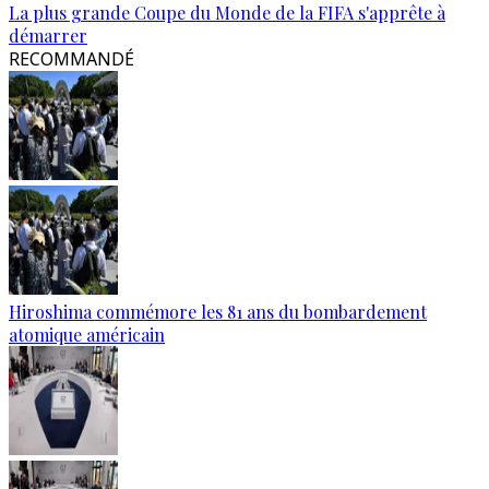
La plus grande Coupe du Monde de la FIFA s'apprête à
démarrer
RECOMMANDÉ
Hiroshima commémore les 81 ans du bombardement
atomique américain