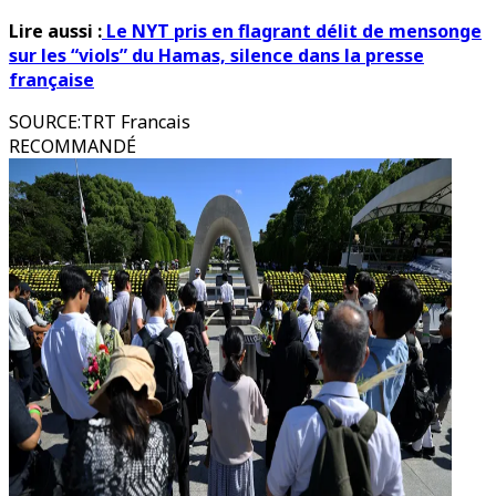
Lire aussi :
Le NYT pris en flagrant délit de mensonge
sur les “viols” du Hamas, silence dans la presse
française
SOURCE
:
TRT Francais
RECOMMANDÉ