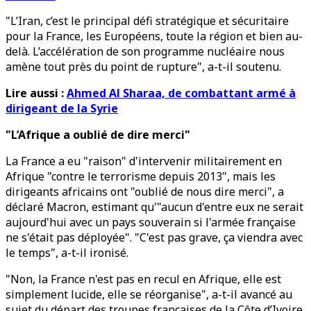
"L’Iran, c’est le principal défi stratégique et sécuritaire
pour la France, les Européens, toute la région et bien au-
delà. L’accélération de son programme nucléaire nous
amène tout près du point de rupture", a-t-il soutenu.
Lire aussi :
Ahmed Al Sharaa, de combattant armé à
dirigeant de la Syrie
"L’Afrique a oublié de dire merci"
La France a eu "raison" d'intervenir militairement en
Afrique "contre le terrorisme depuis 2013", mais les
dirigeants africains ont "oublié de nous dire merci", a
déclaré Macron, estimant qu'"aucun d'entre eux ne serait
aujourd'hui avec un pays souverain si l'armée française
ne s'était pas déployée". "C'est pas grave, ça viendra avec
le temps", a-t-il ironisé.
"Non, la France n'est pas en recul en Afrique, elle est
simplement lucide, elle se réorganise", a-t-il avancé au
sujet du départ des troupes françaises de la Côte d’Ivoire