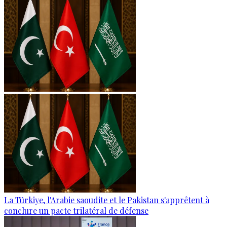
La Türkiye, l'Arabie saoudite et le Pakistan s'apprêtent à
conclure un pacte trilatéral de défense