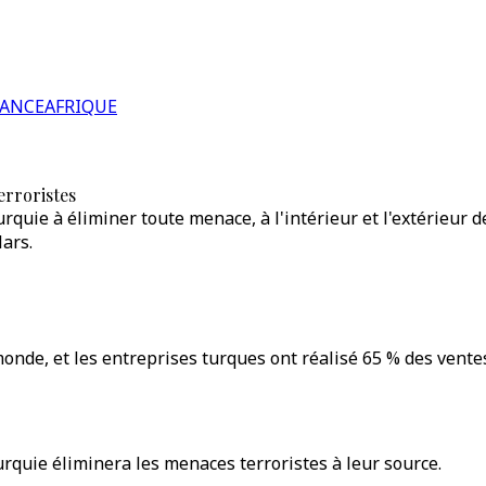
RANCE
AFRIQUE
erroristes
quie à éliminer toute menace, à l'intérieur et l'extérieur d
lars.
monde, et les entreprises turques ont réalisé 65 % des ven
rquie éliminera les menaces terroristes à leur source.