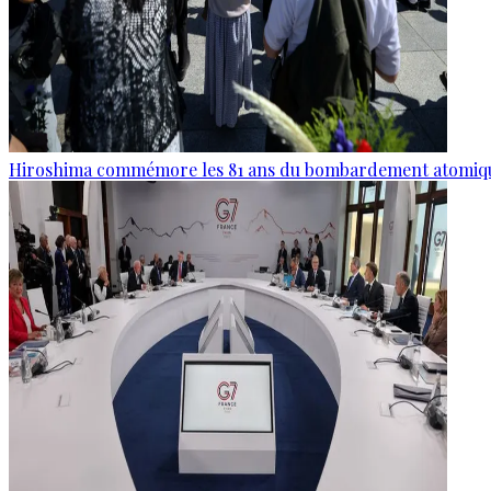
Hiroshima commémore les 81 ans du bombardement atomiq