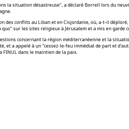
ns la situation désastreuse", a déclaré Borrell lors du neu
pagne.
 des conflits au Liban et en Cisjordanie, où, a-t-il déploré, 
 quo" sur les sites religieux à Jérusalem et a mis en garde c
uestions concernant la région méditerranéenne et la situati
té, et a appelé à un "cessez-le-feu immédiat de part et d'autr
a FINUL dans le maintien de la paix.