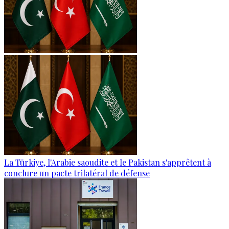
La Türkiye, l'Arabie saoudite et le Pakistan s'apprêtent à
conclure un pacte trilatéral de défense