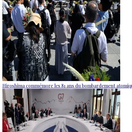
Hiroshima commémore les 81 ans du bombardement atomiq