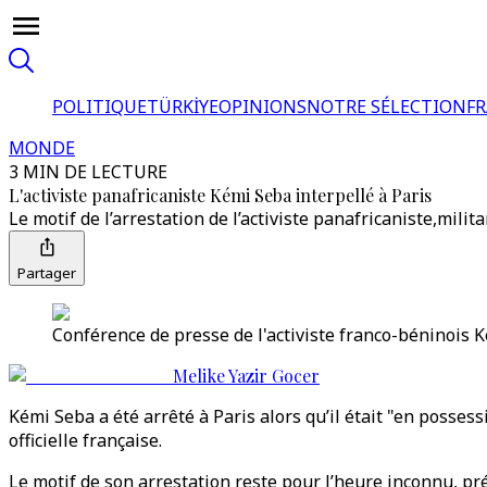
POLITIQUE
TÜRKİYE
OPINIONS
NOTRE SÉLECTION
F
MONDE
3 MIN DE LECTURE
L'activiste panafricaniste Kémi Seba interpellé à Paris
Le motif de l’arrestation de l’activiste panafricaniste,mili
Partager
Conférence de presse de l'activiste franco-béninois K
Melike Yazir Gocer
Kémi Seba a été arrêté à Paris alors qu’il était "en posse
officielle française.
Le motif de son arrestation reste pour l’heure inconnu, pré