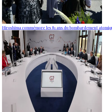
Hiroshima commémore les 81 ans du bombardement atomiq