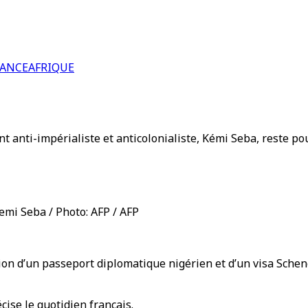
RANCE
AFRIQUE
tant anti-impérialiste et anticolonialiste, Kémi Seba, reste po
emi Seba / Photo: AFP / AFP
ssion d’un passeport diplomatique nigérien et d’un visa Sche
cise le quotidien français.