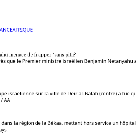
RANCE
AFRIQUE
ahu menace de frapper "sans pitié"
rès que le Premier ministre israélien Benjamin Netanyahu a 
e israélienne sur la ville de Deir al-Balah (centre) a tué q
 / AA
dans la région de la Békaa, mettant hors service un hôpital d
ays.