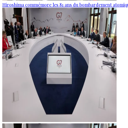
Hiroshima commémore les 81 ans du bombardement atomiq