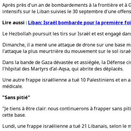
Après près d'un an de bombardements à la frontière et à G
intensifs sur le Liban suivies le 30 septembre d'une offens
Lire aussi :
Liban: Israël bombarde pour la première foi
Le Hezbollah poursuit les tirs sur Israël et est engagé dan
Dimanche, il a mené une attaque de drone sur une base milit
l'attaque la plus meurtrière du mouvement sur le sol israé
Dans la bande de Gaza dévastée et assiégée, la Défense civ
l'hôpital des Martyrs d'al-Aqsa, qui abrite des déplacés.
Une autre frappe israélienne a tué 10 Palestiniens et en a
médicale.
"Sans pitié"
"Je tiens à être clair: nous continuerons à frapper sans pi
cette base.
Lundi, une frappe israélienne a tué 21 Libanais, selon le mi