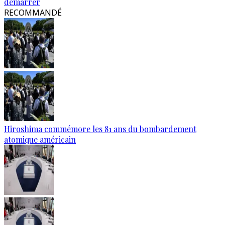
démarrer
RECOMMANDÉ
Hiroshima commémore les 81 ans du bombardement
atomique américain