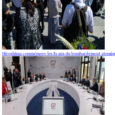
Hiroshima commémore les 81 ans du bombardement atomiq