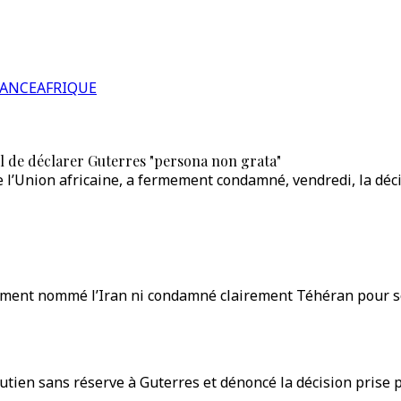
RANCE
AFRIQUE
l de déclarer Guterres "persona non grata"
Union africaine, a fermement condamné, vendredi, la décisi
tement nommé l’Iran ni condamné clairement Téhéran pour so
tien sans réserve à Guterres et dénoncé la décision prise pa