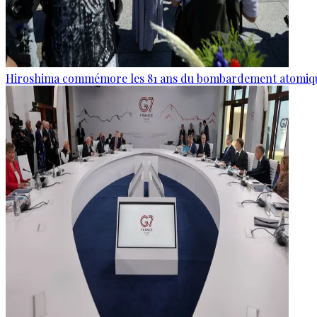
Hiroshima commémore les 81 ans du bombardement atomiq