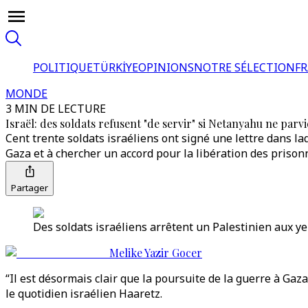
POLITIQUE
TÜRKİYE
OPINIONS
NOTRE SÉLECTION
F
MONDE
3 MIN DE LECTURE
Israël: des soldats refusent "de servir" si Netanyahu ne parv
Cent trente soldats israéliens ont signé une lettre dans la
Gaza et à chercher un accord pour la libération des prisonn
Partager
Des soldats israéliens arrêtent un Palestinien aux ye
Melike Yazir Gocer
“Il est désormais clair que la poursuite de la guerre à Gaz
le quotidien israélien Haaretz.