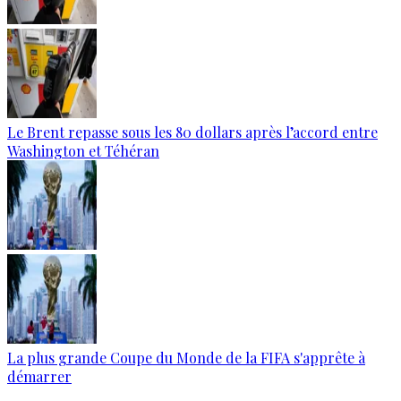
Le Brent repasse sous les 80 dollars après l’accord entre
Washington et Téhéran
La plus grande Coupe du Monde de la FIFA s'apprête à
démarrer