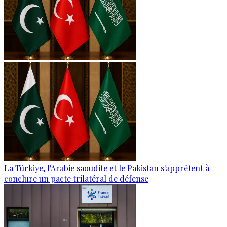
La Türkiye, l'Arabie saoudite et le Pakistan s'apprêtent à
conclure un pacte trilatéral de défense