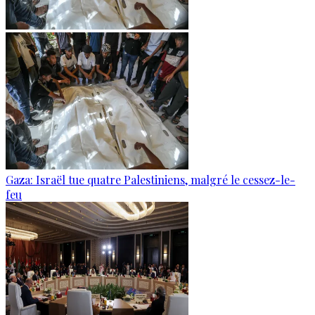
Gaza: Israël tue quatre Palestiniens, malgré le cessez-le-
feu