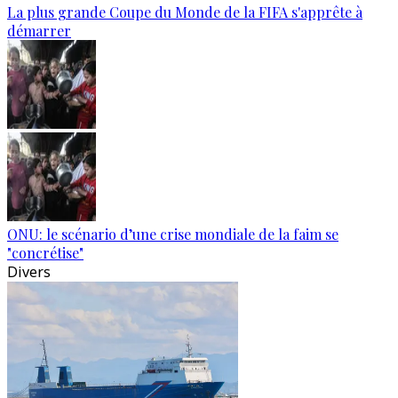
La plus grande Coupe du Monde de la FIFA s'apprête à
démarrer
ONU: le scénario d’une crise mondiale de la faim se
"concrétise"
Divers