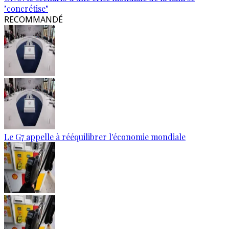
"concrétise"
RECOMMANDÉ
Le G7 appelle à rééquilibrer l'économie mondiale