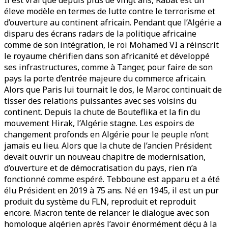
Il est vrai que depuis plus de vingt ans, Rabat est un
éleve modèle en termes de lutte contre le terrorisme et
d’ouverture au continent africain. Pendant que l’Algérie a
disparu des écrans radars de la politique africaine
comme de son intégration, le roi Mohamed VI a réinscrit
le royaume chérifien dans son africanité et développé
ses infrastructures, comme à Tanger, pour faire de son
pays la porte d’entrée majeure du commerce africain.
Alors que Paris lui tournait le dos, le Maroc continuait de
tisser des relations puissantes avec ses voisins du
continent. Depuis la chute de Bouteflika et la fin du
mouvement Hirak, l’Algérie stagne. Les espoirs de
changement profonds en Algérie pour le peuple n’ont
jamais eu lieu. Alors que la chute de l’ancien Président
devait ouvrir un nouveau chapitre de modernisation,
d’ouverture et de démocratisation du pays, rien n’a
fonctionné comme espéré. Tebboune est apparu et a été
élu Président en 2019 à 75 ans. Né en 1945, il est un pur
produit du système du FLN, reproduit et reproduit
encore. Macron tente de relancer le dialogue avec son
homologue algérien après l’avoir énormément déçu à la