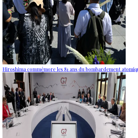
Hiroshima commémore les 81 ans du bombardement atomiq