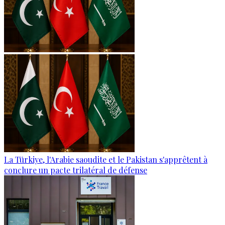
La Türkiye, l'Arabie saoudite et le Pakistan s'apprêtent à
conclure un pacte trilatéral de défense