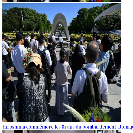
Hiroshima commémore les 81 ans du bombardement atomiq