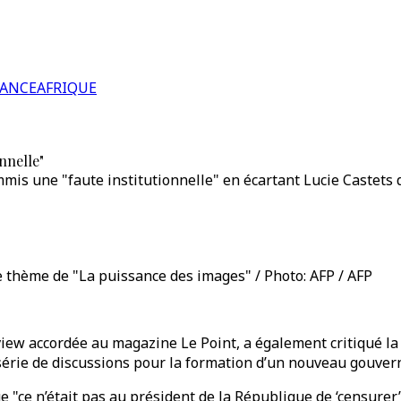
RANCE
AFRIQUE
nnelle"
is une "faute institutionnelle" en écartant Lucie Castets
e thème de "La puissance des images" / Photo: AFP / AFP
view accordée au magazine Le Point, a également critiqué la
série de discussions pour la formation d’un nouveau gouve
 "ce n’était pas au président de la République de ‘censurer’