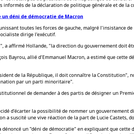
és informés de la déclaration de politique générale et de l
 un déni de démocratie de Macron
issant toutes les forces de gauche, malgré l'insistance de p
ialiste dirige l'exécutif.
 a affirmé Hollande, "la direction du gouvernement doit êtr
çois Bayrou, allié d'Emmanuel Macron, a estimé que cette déc
dent de la République, il doit connaître la Constitution", no
ation par un parti minoritaire".
nstitutionnel de demander à des partis de désigner un Premi
cidé d'écarter la possibilité de nommer un gouvernement di
sion a suscité une vive réaction de la part de Lucie Castets, 
 a dénoncé un "déni de démocratie" en expliquant que cette d