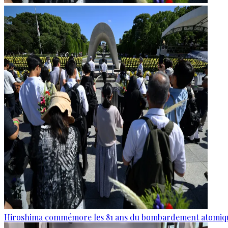
Hiroshima commémore les 81 ans du bombardement atomiq