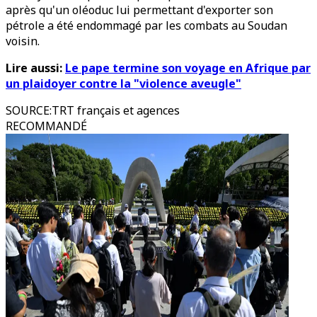
après qu'un oléoduc lui permettant d'exporter son
pétrole a été endommagé par les combats au Soudan
voisin.
Lire aussi:
Le pape termine son voyage en Afrique par
un plaidoyer contre la "violence aveugle"
SOURCE
:
TRT français et agences
RECOMMANDÉ