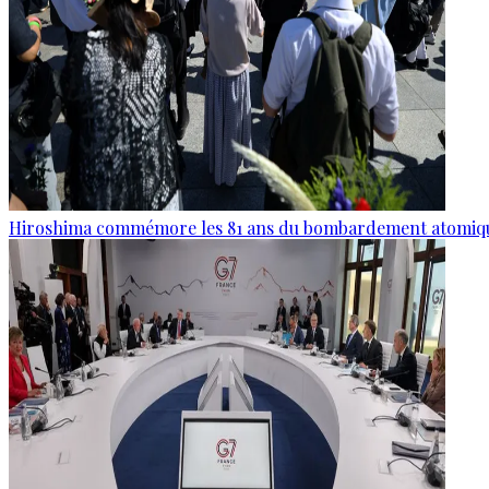
Hiroshima commémore les 81 ans du bombardement atomiq