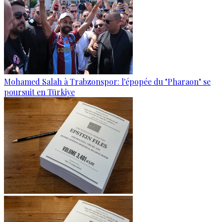
Mohamed Salah à Trabzonspor: l'épopée du "Pharaon" se
poursuit en Türkiye