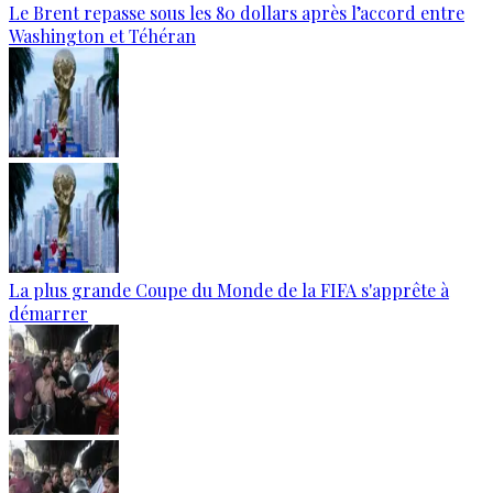
Le Brent repasse sous les 80 dollars après l’accord entre
Washington et Téhéran
La plus grande Coupe du Monde de la FIFA s'apprête à
démarrer