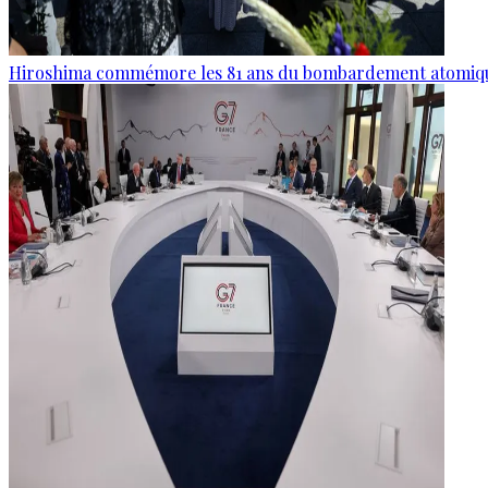
Hiroshima commémore les 81 ans du bombardement atomiq