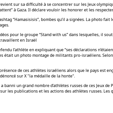
revient sur sa difficulté à se concentrer sur les Jeux olympi
tent” à Gaza. Il déclare vouloir les honorer et les respecter
htag “Hamasisisis”, bombes qu’il a signées. La photo fait le
ages.
déos pour le groupe “Stand with us” dans lesquelles, il sout
ravaillent en Israël
fendu l’athlète en expliquant que “ses déclarations n’étaien
es était un photo montage de militants pro-israéliens. Selon
la présence de ces athlètes israéliens alors que le pays est 
énoncé sur X "la médaille de la honte".
) a banni un grand nombre d’athlètes russes de ces Jeux de P
ur les publications et les actions des athlètes russes. Les