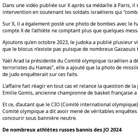
Dans une vidéo publiée sur X après sa médaille à Paris, il 
intervention en soutenant les soldats israéliens qui “combat
Sur X, il a également posté une photo de bombes avec le has
compte X de l’athlète ne comptant plus que quelques mess
Ajoutons qu’en octobre 2023, le judoka a publié plusieur vi
que le blocus n’existe pas puisque de nombreux Gazaouis t
Yaël Arad la présidente du Comité olympique israélien a dé
terroristes du Hamas”, elle a ajouté que la photo de missil
de judo enquêterait sur ces faits.
L’affaire fait réagir en tout cas et relance la question de 
Emilie Gomis, ancienne championne de basket française a d
Et ce, d’autant que le CIO (Comité international olympique
Comité olympique a dit avoir mené de véritables enquêtes s
concourir sous bannière neutre.
De nombreux athlètes russes bannis des JO 2024