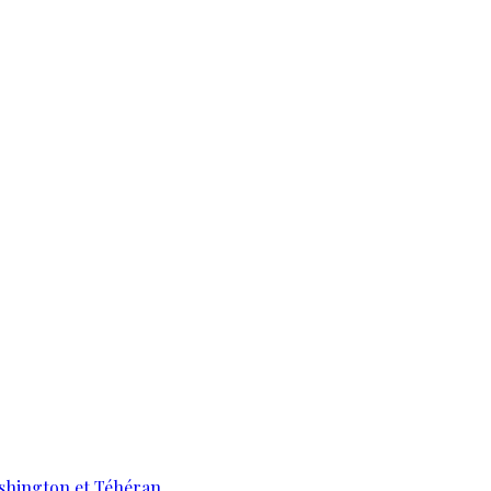
ashington et Téhéran