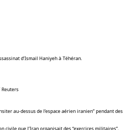
’assassinat d’Ismail Haniyeh à Téhéran.
/ Reuters
ransiter au-dessus de l’espace aérien iranien” pendant des
 civile que l’Iran organisait des “exercices militaires”.