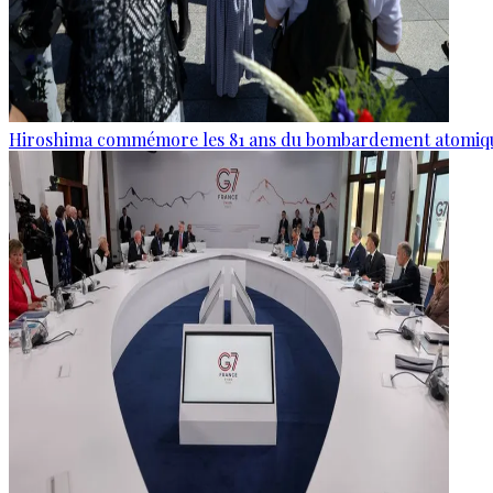
Hiroshima commémore les 81 ans du bombardement atomiq