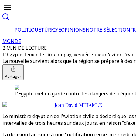
POLITIQUE
TÜRKİYE
OPINIONS
NOTRE SÉLECTION
F
MONDE
2 MIN DE LECTURE
L’Égypte demande aux compagnies aériennes d’éviter l’espac
La nouvelle survient alors que la région se prépare à des re
Partager
L'Egypte met en garde contre les dangers de fréquente
Jean David MIHAMLE
Le ministère égyptien de l’Aviation civile a déclaré que le
intervalles de trois heures sur deux jours, en raison "d'exe
La décision fait suite à une “notification reçue, mercredi, d