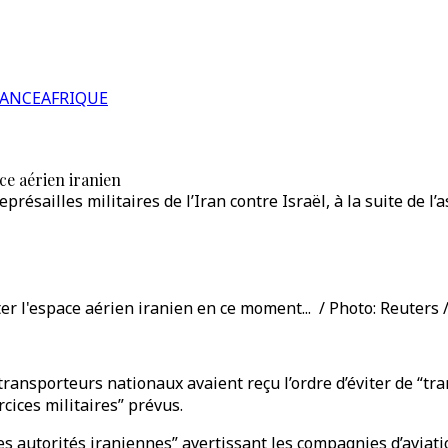
RANCE
AFRIQUE
e aérien iranien
présailles militaires de l’Iran contre Israël, à la suite de l
r l'espace aérien iranien en ce moment... / Photo: Reuters 
s transporteurs nationaux avaient reçu l’ordre d’éviter de “t
rcices militaires” prévus.
es autorités iraniennes” avertissant les compagnies d’aviation