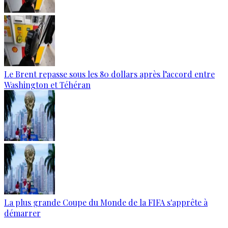
Le Brent repasse sous les 80 dollars après l’accord entre
Washington et Téhéran
La plus grande Coupe du Monde de la FIFA s'apprête à
démarrer