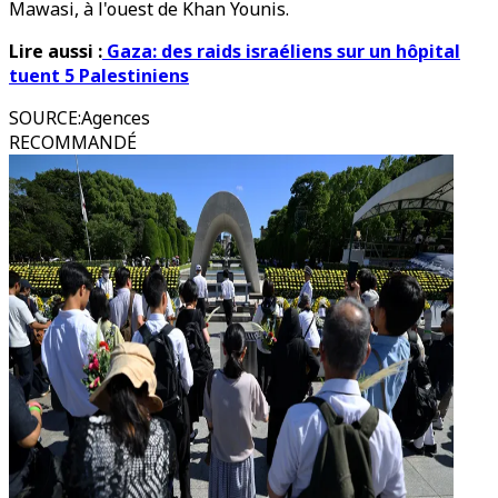
Mawasi, à l'ouest de Khan Younis.
Lire aussi :
Gaza: des raids israéliens sur un hôpital
tuent 5 Palestiniens
SOURCE
:
Agences
RECOMMANDÉ