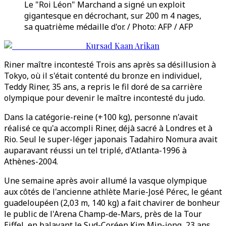
Le "Roi Léon" Marchand a signé un exploit
gigantesque en décrochant, sur 200 m 4 nages,
sa quatrième médaille d'or. / Photo: AFP / AFP
Kursad Kaan Arikan
Riner maître incontesté Trois ans après sa désillusion à
Tokyo, où il s'était contenté du bronze en individuel,
Teddy Riner, 35 ans, a repris le fil doré de sa carrière
olympique pour devenir le maître incontesté du judo.
Dans la catégorie-reine (+100 kg), personne n'avait
réalisé ce qu'a accompli Riner, déjà sacré à Londres et à
Rio. Seul le super-léger japonais Tadahiro Nomura avait
auparavant réussi un tel triplé, d'Atlanta-1996 à
Athènes-2004.
Une semaine après avoir allumé la vasque olympique
aux côtés de l'ancienne athlète Marie-José Pérec, le géant
guadeloupéen (2,03 m, 140 kg) a fait chavirer de bonheur
le public de l'Arena Champ-de-Mars, près de la Tour
Eiffel, en balayant le Sud-Coréen Kim Min-jong, 23 ans,