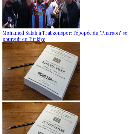
Mohamed Salah à Trabzonspor: l'épopée du "Pharaon" se
poursuit en Türkiye