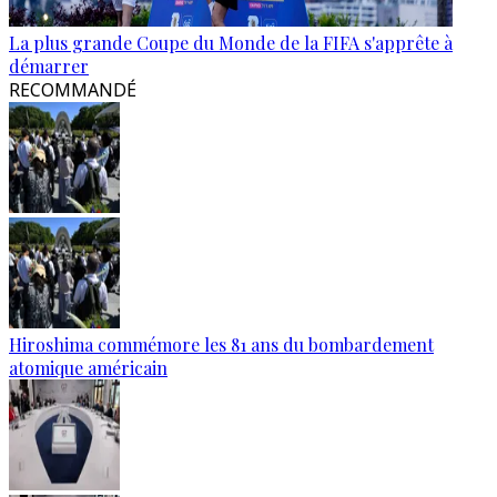
La plus grande Coupe du Monde de la FIFA s'apprête à
démarrer
RECOMMANDÉ
Hiroshima commémore les 81 ans du bombardement
atomique américain