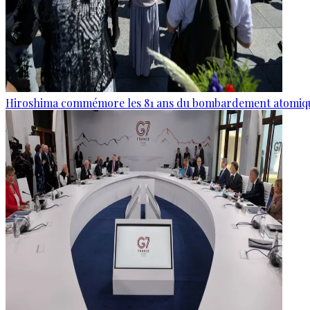
Hiroshima commémore les 81 ans du bombardement atomiq