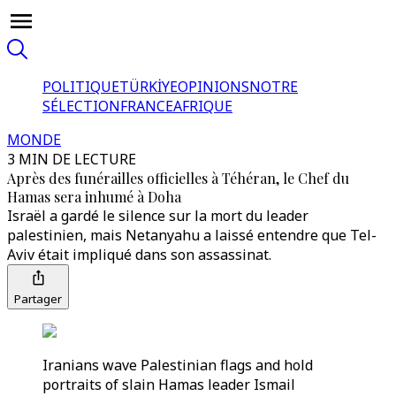
POLITIQUE
TÜRKİYE
OPINIONS
NOTRE
SÉLECTION
FRANCE
AFRIQUE
MONDE
3 MIN DE LECTURE
Après des funérailles officielles à Téhéran, le Chef du
Hamas sera inhumé à Doha
Israël a gardé le silence sur la mort du leader
palestinien, mais Netanyahu a laissé entendre que Tel-
Aviv était impliqué dans son assassinat.
Partager
Iranians wave Palestinian flags and hold
portraits of slain Hamas leader Ismail